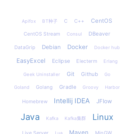
CentOS
C
C++
Apifox
BT种子
DBeaver
CentOS Stream
Consul
Docker
Debian
DataGrip
Docker hub
EasyExcel
Eclipse
Electerm
Erlang
Git
Github
Geek Uninstaller
Go
Gradle
Golang
Goland
Groovy
Harbor
Intellij IDEA
JFlow
Homebrew
Java
Linux
Kafka
Kafka集群
Maven
Live Server
MinGW
Lua