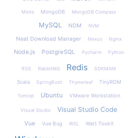
MongoDB
MinIo
MongoDB Compass
MySQL
NDM
NVM
Neat Download Manager
Nexus
Nginx
Node.js
PostgreSQL
Pycharm
Python
Redis
RSS
RabbitMQ
SDKMAN!
Scala
TinyRDM
SpringBoot
Thymeleaf
Ubuntu
VMware Workstation
Tomcat
Visual Studio Code
Visual Studio
Vue
Vue Bug
Watt Tookit
WSL