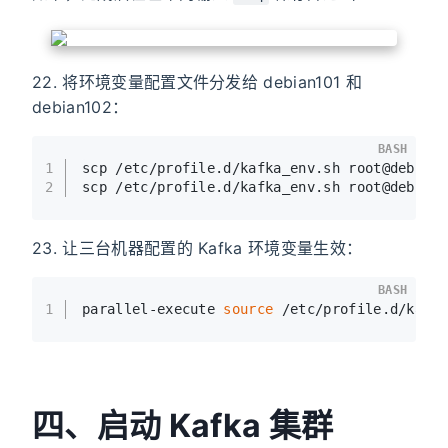
22. 将环境变量配置文件分发给 debian101 和
debian102：
BASH
1
scp /etc/profile.d/kafka_env.sh root@debian
2
scp /etc/profile.d/kafka_env.sh root@debian
23. 让三台机器配置的 Kafka 环境变量生效：
BASH
1
parallel-execute 
source
 /etc/profile.d/kafk
四、启动 Kafka 集群